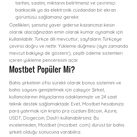
tarihini, saatini, miktarını belirtmeniz ve çevrimiçi
bankacılık ya da elektronik cüzdandan bir ekran
görüntüsü sağlamanız gerekir.
Özellikleri, şansınız yaver giderse kazancınızı kesin
olarak alacağınızdan emin olarak kumar oynamak için
kullanılabilir. Türkçe dili mevcuttur, sayfaların Türkçeye
çevirisi doğru ve nettir. Yükleme düğmesi (aynı zamanda
mevcut bakiyeyi de gösterir), çeşitli ödeme sistemleri
içeren yükleme penceresini açar.
Bahis şirketinin ofisi sürekli olarak bonus sistemini ve
bahis sayısını genişletmek için çalışıyor. Şirket,
kullanıcılarının ihtiyaçlarına odaklanmıştır ve 24 saat
teknik destek sağlamaktadır. Evet, Mostbet hesabınıza
para yatırmak için kripto pra cüzdanı Bitcoin, Azure,
USDT, Dogecoin, Dash’i kullanabilirsiniz. Bu
incelemeden, Mostbet (mostbet. com) dürüst bir bahis
şirketi olduğu sonucuna varabiliriz.