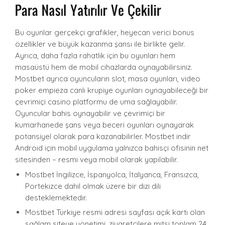
Bu oyunlar gerçekçi grafikler, heyecan verici bonus
özellikler ve büyük kazanma şansı ile birlikte gelir.
Ayrıca, daha fazla rahatlık için bu oyunları hem
masaüstü hem de mobil cihazlarda oynayabilirsiniz.
Mostbet ayrıca oyuncuların slot, masa oyunları, video
poker empieza canlı krupiye oyunları oynayabileceği bir
çevrimiçi casino platformu de uma sağlayabilir.
Oyuncular bahis oynayabilir ve çevrimiçi bir
kumarhanede şans veya beceri oyunları oynayarak
potansiyel olarak para kazanabilirler. Mostbet indir
Android için mobil uygulama yalnızca bahisçi ofisinin net
sitesinden – resmi veya mobil olarak yapılabilir.
Mostbet İngilizce, İspanyolca, İtalyanca, Fransızca,
Portekizce dahil olmak üzere bir dizi dili
desteklemektedir.
Mostbet Türkiye resmi adresi sayfası açık kartı olan
sağlam siteye yönetimi, ziyaretçilere mitsi toplam 24