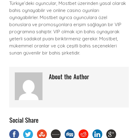
Türkiye’deki oyuncular, Mostbet üzerinden yasal olarak
bahis oynayabilir ve online casino oyunları
oynayabilirler. Mostbet ayrıca oyunculara özel
bonuslara ve promosyonlara erişim sağlayan bir VIP
programına sahiptir. VIP olmak için bahis oynayarak
yeterli sadakat puanı biriktirmeniz gerekir. Mostbet,
mükemmel oranlar ve çok çeşitli bahis seçenekleri
sunan güvenilir bir bahis şirketidir.