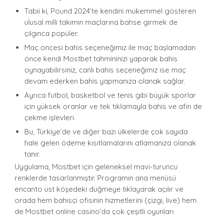
Tabii ki, Pound 2024’te kendini mükemmel gösteren
ulusal milli takımın maçlarına bahse girmek de
çılgınca popüler.
Maç öncesi bahis seçeneğimiz ile maç başlamadan
önce kendi Mostbet tahmininizi yaparak bahis
oynayabilirsiniz, canlı bahis seçeneğimiz ise maç
devam ederken bahis yapmanıza olanak sağlar.
Ayrıca futbol, basketbol ve tenis gibi büyük sporlar
için yüksek oranlar ve tek tıklamayla bahis ve afin de
çekme işlevleri.
Bu, Türkiye’de ve diğer bazı ülkelerde çok sayıda
hale gelen ödeme kısıtlamalarını atlamanıza olanak
tanır.
Uygulama, Mostbet için geleneksel mavi-turuncu
renklerde tasarlanmıştır. Programın ana menüsü
encanto üst köşedeki düğmeye tıklayarak açılır ve
orada hem bahisçi ofisinin hizmetlerini (çizgi, live) hem
de Mostbet online casino’da çok çeşitli oyunları