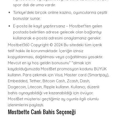
spor dalı de uma vardır.
Türkiye’deki birçok online kazino, oyuncularına çeşitli
bonuslar sunar.
E-posta ile kayıt yaptırırsanız – Mostbet’ten gelen
postada belirtilen adrese gelecek olan bağlantıyı
kullanarak e-posta adresini onaylamanız gerekir.
Mostbet360 Copyright © 2024 Bu sitedeki tüm içerik
telif hakkı ile korunmaktadır. İçeriğin izinsiz
kopyalanması, dağıtılması veya çoğaltılması yasaktır.
Mevcut en iyi hoş geldin bonusunu” “almak için
kaydolduğunuzda MostBet promosyon kodunu BÜYÜK
kullanın. Para çekmek için Visa, Master card (Smartpay),
Embedded, Tether, Bitcoin Cash, Zcash, Dash,
Dogecoin, Litecoin, Ripple kullanın. Kullanıcı, düzenli
bahis oynayabildiği ve kazanabildiği için övüyor.
MostBet müşterisi geçtiğimiz ay oyunla ilgili olumlu
izlenimlerini paylaştı.