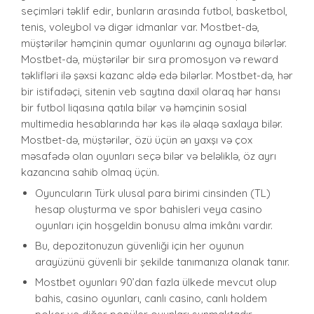
seçimləri təklif edir, bunların arasında futbol, basketbol,
tenis, voleybol və digər idmanlar var. Mostbet-də,
müştərilər həmçinin qumar oyunlarını ag oynaya bilərlər.
Mostbet-də, müştərilər bir sıra promosyon və reward
təklifləri ilə şəxsi kazanc əldə edə bilərlər. Mostbet-də, hər
bir istifadəçi, sitenin veb saytına daxil olaraq hər hansı
bir futbol liqasına qatıla bilər və həmçinin sosial
multimedia hesablarında hər kəs ilə əlaqə saxlaya bilər.
Mostbet-də, müştərilər, özü üçün ən yaxşı və çox
məsafədə olan oyunları seçə bilər və beləliklə, öz ayrı
kazancına sahib olmaq üçün.
Oyuncuların Türk ulusal para birimi cinsinden (TL)
hesap oluşturma ve spor bahisleri veya casino
oyunları için hoşgeldin bonusu alma imkânı vardır.
Bu, depozitonuzun güvenliği için her oyunun
arayüzünü güvenli bir şekilde tanımanıza olanak tanır.
Mostbet oyunları 90’dan fazla ülkede mevcut olup
bahis, casino oyunları, canlı casino, canlı holdem