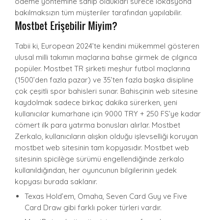
ödeme yöntemine sahip oldukları sürece lokasyona
bakılmaksızın tüm müşteriler tarafından yapılabilir.
Tabii ki, European 2024’te kendini mükemmel gösteren
ulusal milli takımın maçlarına bahse girmek de çılgınca
popüler. Mostbet TR şirketi meşhur futbol maçlarına
(1500’den fazla pazar) ve 35’ten fazla başka disipline
çok çeşitli spor bahisleri sunar. Bahisçinin web sitesine
kaydolmak sadece birkaç dakika sürerken, yeni
kullanıcılar kumarhane için 9000 TRY + 250 FS’ye kadar
cömert ilk para yatırma bonusları alırlar. Mostbet
Zerkalo, kullanıcıların alışkın olduğu işlevselliği koruyan
mostbet web sitesinin tam kopyasıdır. Mostbet web
sitesinin spicilège sürümü engellendiğinde zerkalo
kullanıldığından, her oyuncunun bilgilerinin yedek
kopyası burada saklanır.
Texas Hold’em, Omaha, Seven Card Guy ve Five
Card Draw gibi farklı poker türleri vardır.