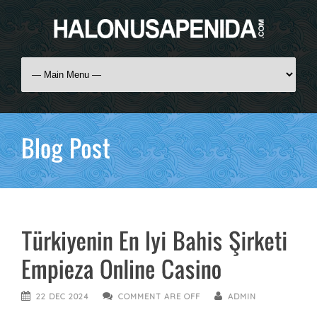
22 DEC 2024
COMMENT ARE OFF
ADMIN