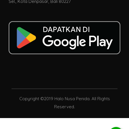
Sel., Kota Denpasar, Bali 80227
Copyright ©2019 Halo Nusa Penida. All Rights
Reserved.