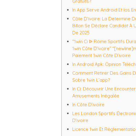
Gratuits?
In App Serve Android Et Ios En
Côte D’ivoire: La Determine D
Billon Se Déclare Candidat À U
De 2025
“1win Ci ᐉ Rome Sportifs Du
1win Côte D’ivoire” “[newlin
Paiement 1win Côte D’ivoire
In Android Apk: Opinion Téléc
Comment Retirer Des Gains 
Sobre 1win L’app?
In Ci: Découvrir Une Encounte
Amusements Inégalée
In Côte D’ivoire
Les London Sportifs Électroni
D’ivoire
Licence 1win Et Réglementatio