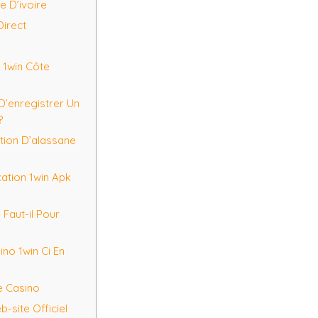
e D’ivoire
Direct
 1win Côte
D’enregistrer Un
?
ation D’alassane
ation 1win Apk
Faut-il Pour
no 1win Ci En
 Casino
-site Officiel