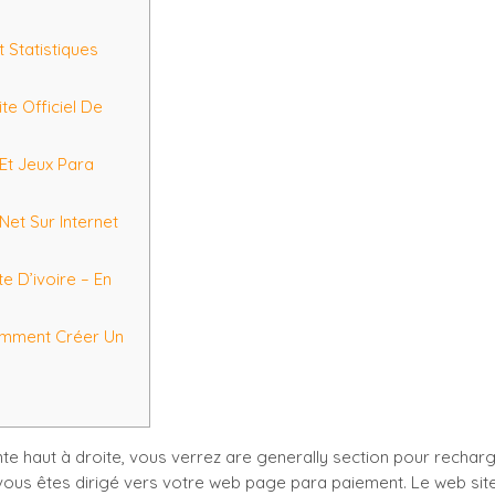
 Statistiques
te Officiel De
 Et Jeux Para
Net Sur Internet
 D’ivoire – En
Comment Créer Un
nte haut à droite, vous verrez are generally section pour rechar
 vous êtes dirigé vers votre web page para paiement. Le web site