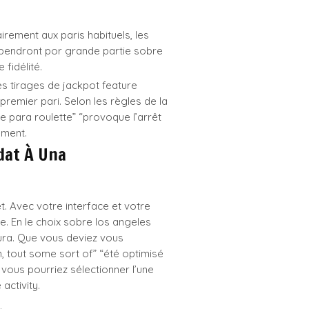
airement aux paris habituels, les
dependront por grande partie sobre
fidélité.
des tirages de jackpot feature
 premier pari. Selon les règles de la
oue para roulette” “provoque l’arrêt
ement.
idat À Una
t. Avec votre interface et votre
e. En le choix sobre los angeles
gura. Que vous deviez vous
, tout some sort of” “été optimisé
 vous pourriez sélectionner l’une
activity.
.