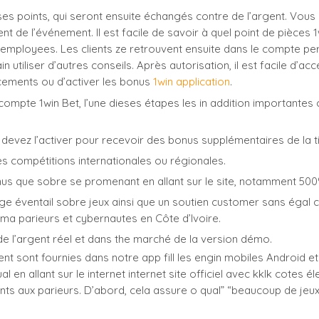
ses points, qui seront ensuite échangés contre de l’argent. Vous
t de l’événement. Il est facile de savoir à quel point de pièces 
mployees. Les clients ze retrouvent ensuite dans le compte perso
utiliser d’autres conseils. Après autorisation, il est facile d’a
cements ou d’activer les bonus
1win application
.
compte 1win Bet, l’une dieses étapes les in addition importantes 
 devez l’activer pour recevoir des bonus supplémentaires de la t
eses compétitions internationales ou régionales.
s que sobre se promenant en allant sur le site, notamment 500
e éventail sobre jeux ainsi que un soutien customer sans égal c
ma parieurs et cybernautes en Côte d’Ivoire.
de l’argent réel et dans the marché de la version démo.
ent sont fournies dans notre app fill les engin mobiles Android 
en allant sur le internet internet site officiel avec kklk cotes él
nts aux parieurs. D’abord, cela assure o qual” “beaucoup de je